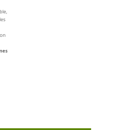
ble,
des
ion
ines