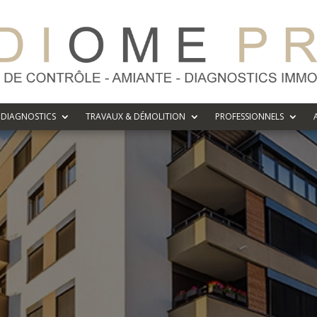
DIAGNOSTICS
TRAVAUX & DÉMOLITION
PROFESSIONNELS
 Technique Glo
Pée sur Nivell
c Technique Global (DTG) est une obligati
lusieurs lots privatifs et communs d’un 
propriété présente des désordres en term