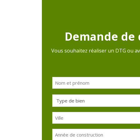
Demande de 
Vous souhaitez réaliser un DTG ou av
Nom
et
prénom
Type
de
(Nécessaire)
bien
Ville
(Nécessaire)
Année