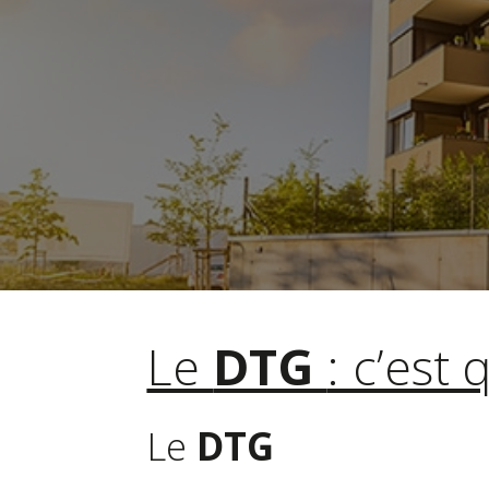
des informations sur l’état 
Le DTG doit 
Le
DTG
: c’est 
Le
DTG