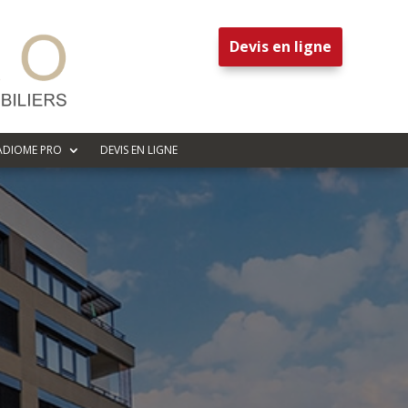
Devis en ligne
ADIOME PRO
DEVIS EN LIGNE
bal à Saint
e
on légale. Cela concerne la mise
immeuble, ainsi que la demande de
es de sécurité. Le DTG contient