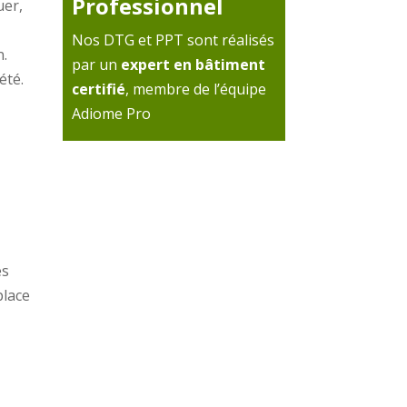
Professionnel
uer,
Nos DTG et PPT sont réalisés
n.
par un
expert en bâtiment
été.
certifié
, membre de l’équipe
Adiome Pro
es
place