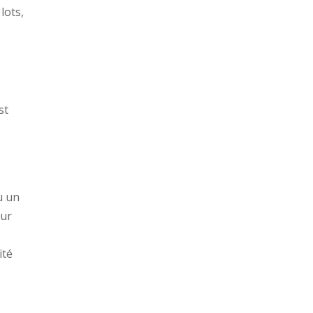
lots,
st
u un
eur
ité