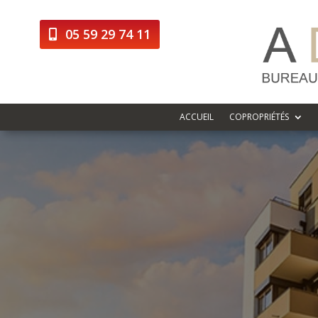
05 59 29 74 11
ACCUEIL
COPROPRIÉTÉS
Diagnostic
Dans certains cas, le Diagnosti
en copropriété, la division en p
l’administration lorsque la co