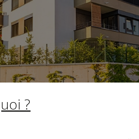
de l’immeuble et doit être transmis aux co
l’administration.
EN SAVOIR +
DEVIS IMMEDIAT
être complété par le
Plan Pluriannuel de 
quoi ?