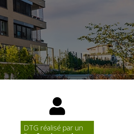
propriétaires, au syndic et à
Travaux (PPT)

DTG réalisé par un