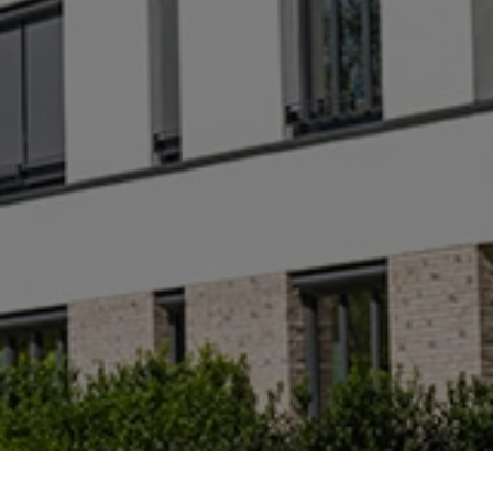

En copropriété
Interdiction de louer les biens
avec un DPE classé F ou G :
Audit
énergétique VIVEMENT
CONSEILLÉ
EN SAVOIR +
DEVIS IMMEDIAT