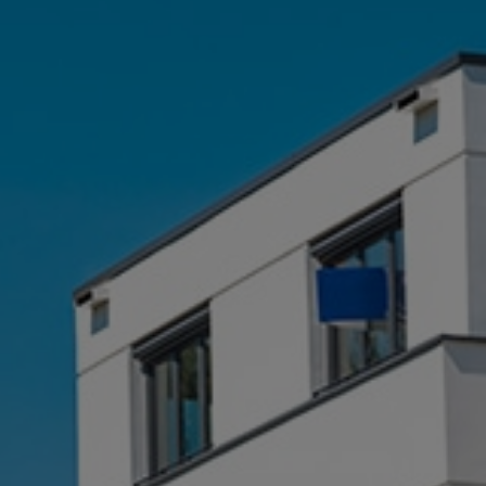
Définir des axes précis et chiffrés
d’
amélioration énergétique
Aller chercher un
financement
(pouvant être global) via
maPrim’Renov
ou dans le cadre
des
certificats d’économies
d’énergie
(CEE).
Nous contacter pour un
accompagnement