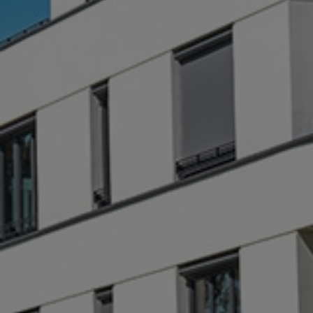

En
monopropriété
Audit énergétique
OBLIGATOIRE
pour les biens en
monopropriété avec un DPE
classé F ou G à compter du
01/04/23
EN SAVOIR +
DEVIS IMMEDIAT