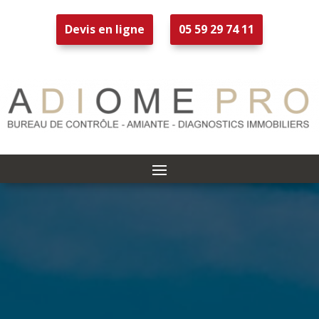
Devis en ligne
05 59 29 74 11
L’Audit
Énergétique
à Arcachon