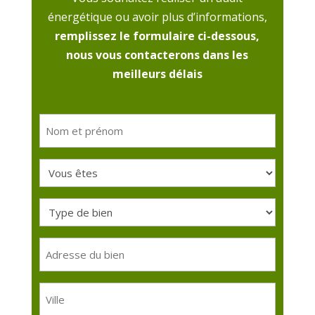
énergétique ou avoir plus d’informations,
remplissez le formulaire ci-dessous,
nous vous contacterons dans les
meilleurs délais
Nom
et
prénom
Vous
(Nécessaire)
êtes
Type
(Nécessaire)
de
bien
Adresse
du
(Nécessaire)
bien
Ville