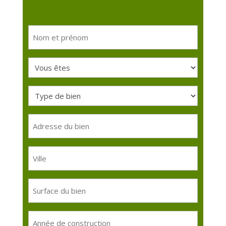
Nom
et
prénom
Vous
(Nécessaire)
êtes
Type
(Nécessaire)
de
bien
Adresse
du
(Nécessaire)
bien
Ville
Surface
du
bien
Année