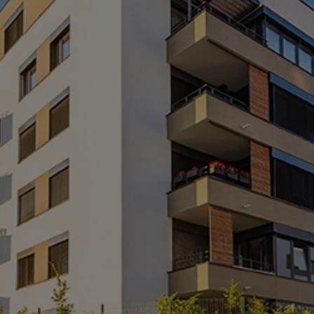
Pessac
Dans certains cas, le Diagnostic
Technique Global (DTG) est une
obligation légale. Cela concerne
la mise en copropriété, la
division en plusieurs lots
privatifs et communs d’un
immeuble, ainsi que la demande
de l’administration lorsque la
copropriété présente des
désordres en termes de sécurité.
Le DTG contient des