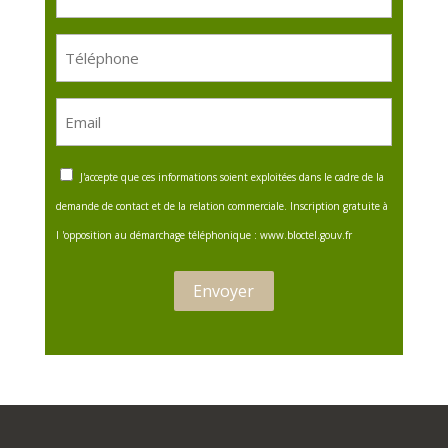
de
construction
Téléphone
(Nécessaire)
Email
(Nécessaire)
RGPD
J'accepte que ces informations soient exploitées dans le cadre de la
demande de contact et de la relation commerciale. Inscription gratuite à
l 'opposition au démarchage téléphonique : www.bloctel.gouv.fr