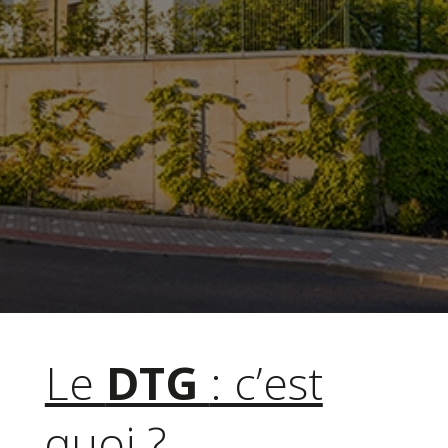
informations sur l’état de
l’immeuble et doit être transmis
aux copropriétaires, au syndic et
à l’administration.
EN SAVOIR +
DEVIS IMMEDIAT
Le DTG doit être complété 
Le
DTG
: c’est
quoi ?