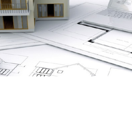
Performa
nce
Énergétiq
ue – DPE
Depuis la mise en place du
nouveau DPE au 1er juillet
2021, l’audit énergétique
devient obligatoire pour la
vente d’un bien immobilier
sous certaines conditions et
selon sa note, selon l’article