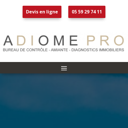
Devis en ligne
05 59 29 74 11
L’Audit
Énergétique
à Soustons