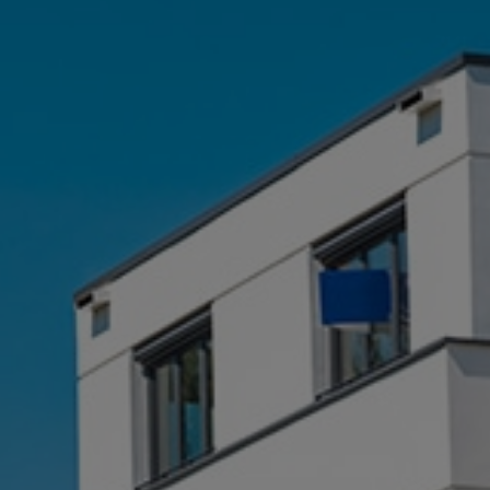
Définir des axes précis et chiffrés
d’
amélioration énergétique
Aller chercher un
financement
(pouvant être global) via
maPrim’Renov
ou dans le cadre
des
certificats d’économies
d’énergie
(CEE).
Nous contacter pour un
accompagnement