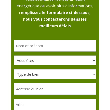
énergétique ou avoir plus d’informations,
remplissez le formulaire ci-dessous,
nous vous contacterons dans les
meilleurs délais
Nom
et
prénom
Vous
(Nécessaire)
êtes
Type
(Nécessaire)
de
bien
Adresse
du
(Nécessaire)
bien
Ville