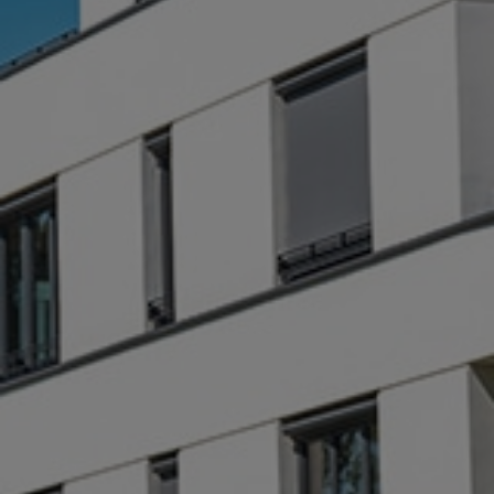

En
monopropriété
Audit énergétique
OBLIGATOIRE
pour les biens en
monopropriété avec un DPE
classé F ou G à compter du
01/04/23
EN SAVOIR +
DEVIS IMMEDIAT