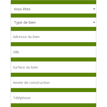
prénom
Vous
(Nécessaire)
êtes
Type
(Nécessaire)
de
bien
Adresse
du
(Nécessaire)
bien
Ville
Surface
du
bien
Année
de
construction
Téléphone
(Nécessaire)