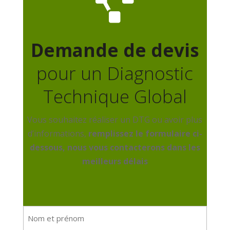

Demande de devis
pour un Diagnostic
Technique Global
Vous souhaitez réaliser un DTG ou avoir plus
d’informations,
remplissez le formulaire ci-
dessous, nous vous contacterons dans les
meilleurs délais
Nom
et