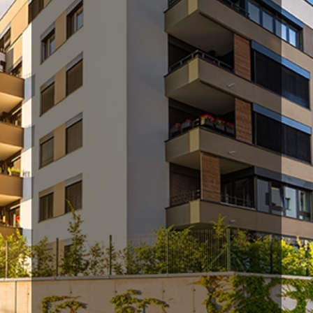
Global à
Roanne
Dans certains cas, le Diagnostic Technique
Global (DTG) est une obligation légale. Cela
concerne la mise en copropriété, la division en
plusieurs lots privatifs et communs d’un
immeuble, ainsi que la demande de
l’administration lorsque la copropriété
présente des désordres en termes de sécurité.
Le DTG contient des informations sur l’état de
l’immeuble et doit être transmis aux
copropriétaires, au syndic et à l’administration.
EN SAVOIR +
DEVIS IMMEDIAT