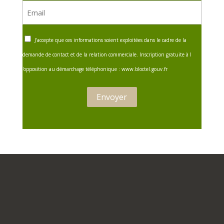
Email
(Nécessaire)
RGPD
J'accepte que ces informations soient exploitées dans le cadre de la
demande de contact et de la relation commerciale. Inscription gratuite à l
'opposition au démarchage téléphonique : www.bloctel.gouv.fr