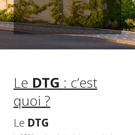
Le DTG doit être complété par le
Plan
Pluriannuel de Travaux (PPT)
Le
DTG
: c’est
quoi ?
Le
DTG